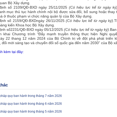
quan Bộ Xây dựng.
định số 2109/QĐ-BXD ngày 25/11/2025
(Có hiệu lực kể từ ngày ký)
nh mục thủ tục hành chính nội bộ được sửa đổi, bổ sung hoặc thay 
hà ở thuộc phạm vi chức năng quản lý của Bộ Xây dựng.
định số 2159/QĐ-BXDngày 26/11/2025
(Có hiệu lực kể
t
ừ ngày ký).
T
Sáng kiến Khoa học Bộ Xây dựng.
định số2231/QĐ-BXD ngày 05/12/2025
(Có hiệu lực kể từ ngày ký).
Ban
ển khai Chương trình “Đẩy mạnh truyền thông thực hiện Nghị quyế
y 22 thang 12 năm 2024 của Bộ Chính trị về đột phá phát triển k
 đổi mới sáng tạo và chuyển đổi số quốc gia đến năm 2030” của Bộ x
nh kèm tại đây:
khác
pháp quy ban hành trong tháng 7 năm 2026
pháp quy ban hành trong tháng 6 năm 2026
pháp quy ban hành trong tháng 5 năm 2026