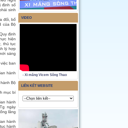
heo Nghị
 định số
hái sinh
VIDEO
a đổi, bổ
4 của Bộ
Quy định
thực hiện
, thủ tục
nh lý hợp
mới sáng
 việc ban
Ban hành
- Xi măng Vicem Sông Thao
 hành Bộ
LIÊN KẾT WEBSITE
h mục bí
Ban hành
TTg ngày
ống lãng
Ban hành
 tục hành