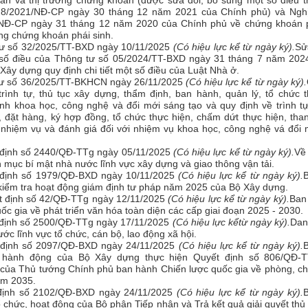
án và thị trường chứng khoán (được sửa đổi, bổ sung một số điều t
28/2021/NĐ-CP ngày 30 tháng 12 năm 2021 của Chính phủ) và Nghị
NĐ-CP ngày 31 tháng 12 năm 2020 của Chính phủ về chứng khoán p
ờng chứng khoán phái sinh.
tư số 32/2025/TT-BXD ngày 10/11/2025
(Có hiệu lực kể từ ngày ký).
Sử
số điều của Thông tư số 05/2024/TT-BXD ngày 31 tháng 7 năm 202
Xây dựng quy định chi tiết một số điều của Luật Nhà ở.
tư số 36/2025/TT-BKHCN ngày 26/11/2025
(Có hiệu lực kể từ ngày ký).
rình tự, thủ tục xây dựng, thẩm định, ban hành, quản lý, tổ chức 
nh khoa học, công nghệ và đổi mới sáng tạo và quy định về trình tự
rợ, đặt hàng, ký hợp đồng, tổ chức thực hiện, chấm dứt thực hiện, tha
 nhiệm vụ và đánh giá đối với nhiệm vụ khoa học, công nghệ vá đổi 
 định số 2440/QĐ-TTg ngày 05/11/2025
(Có hiệu lực kể từ ngày ký).
Về
mục bí mật nhà nước lĩnh vực xây dựng và giao thông vận tải.
 định số 1979/QĐ-BXD ngày 10/11/2025
(Có hiệu lực kể từ ngày ký).
kiểm tra hoạt động giám định tư pháp năm 2025 của Bộ Xây dựng.
 định số 42/QĐ-TTg ngày 12/11/2025
(Có hiệu lực kể từ ngày ký).
Ban
uốc gia về phát triển văn hóa toàn diện các cấp giai đoạn 2025 - 2030.
 định số 2500/QĐ-TTg ngày 17/11/2025
(Có hiệu lực k
ể
từ ngày ký).
Dan
ớc lĩnh vực tổ chức, cán bộ, lao động xã hội.
 định số 2097/QĐ-BXD ngày 24/11/2025
(Có hiệu lực kể từ ngày ký).
 hành động của Bộ Xây dựng thực hiện Quyết định số 806/QĐ-
 của Thủ tướng Chính phủ ban hành Chiến lược quốc gia về phòng, ch
ăm 2035.
định số 2102/QĐ-BXD ngày 24/11/2025
(Có hiệu lực kể từ ngày ký).
 chức, hoạt động của Bộ phận Tiếp nhận và Trả kết quả giải quyết thủ