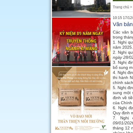
Trang chủ
>
10:15 17/12
Văn bản
Các văn b
trong thán
1. Nghị q
năm 2025.
2. Nghị q
ngày 28/0
3. Nghị đ
bổ sung mộ
4. Nghị đ
thi hành 
chính sách
5. Nghị đ
sung một 
định về ti
của Chính 
6. Nghị đ
Quy định m
7. Nghị 
09/01/2026
tháng 12 