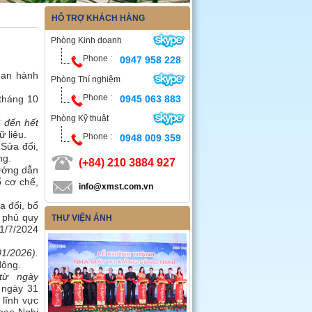
HỖ TRỢ KHÁCH HÀNG
Phòng Kinh doanh
Phone :
0947 958 228
ban hành
Phòng Thí nghiệm
Phone :
tháng 10
0945 063 883
Phòng Kỹ thuật
 đến hết
 liệu.
Phone :
0948 009 359
.
Sửa đổi,
ng.
(+84) 210 3884 927
ớng dẫn
 cơ chế,
info@xmst.com.vn
a đổi, bổ
 phủ quy
THƯ VIỆN ẢNH
31/7/2024
01/2026).
động.
từ ngày
 ngày 31
lĩnh vực