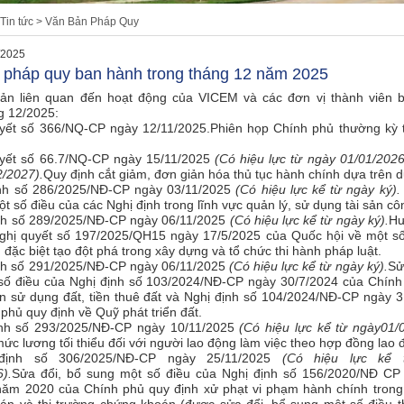
Tin tức
>
Văn Bản Pháp Quy
/2025
 pháp quy ban hành trong tháng 12 năm 2025
ản liên quan đến hoạt động của VICEM và các đơn vị thành viên 
g 12/2025:
uyết số 366/NQ-CP ngày 12/11/2025.Phiên họp Chính phủ thường kỳ 
uyết số 66.7/NQ-CP ngày 15/11/2025
(Có hiệu lực từ ngày 01/0
1
/2026
2/2027).
Quy định cắt giảm, đơn giản hóa thủ tục hành chính dựa trên dữ
ịnh số 286/2025/NĐ-CP ngày 03/11/2025
(Có hiệu lực kể từ ngày ký)
t số điều của các Nghị định trong lĩnh vực quản lý, sử dụng tài sản cô
ịnh số 289/2025/NĐ-CP ngày 06/11/2025
(Có hiệu lực kể từ ngày ký).
Hư
Nghị quyết số 197/2025/QH15 ngày 17/5/2025 của Quốc hội về một số
 đặc biệt tạo đột phá trong xây dựng và tổ chức thi hành pháp luật.
ịnh số 291/2025/NĐ-CP ngày 06/11/2025
(Có hiệu lực kể từ ngày ký).
Sử
số điều của Nghị định số 103/2024/NĐ-CP ngày 30/7/2024 của Chính
ền sử dụng đất, tiền thuê đất và Nghị định số 104/2024/NĐ-CP ngày 
phủ quy định về Quỹ phát triển đất.
ịnh số 293/2025/NĐ-CP ngày 10/11/2025
(Có hiệu lực kể từ ngày
01/
ức lương tối thiểu đối với người lao động làm việc theo hợp đồng lao 
định số 306/2025/NĐ-CP ngày 25/11/2025
(Có hiệu lực kể 
).
Sửa đổi, bổ sung một số điều của Nghị định số 156/2020/NĐ CP
năm 2020 của Chính phủ quy định xử phạt vi phạm hành chính trong 