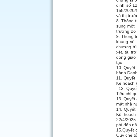
chứng kho
định số 1
158/2020/
và thị trư
8. Thông 
sung một 
trưởng Bộ 
9. Thông 
khung về t
chương trì
xét, tài t
đồng giao
tạo.
10. Quyết
hành Danh 
11. Quyết
Kế hoạch 
12. Quyết
Tiêu chí q
13. Quyết
mật nhà nư
14. Quyết
Kế hoạch
22/4/2025
phí đến n
15.Quyết 
Quy chế tổ