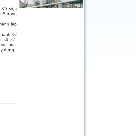
.
Về việc
thế trong
hành lập
 hành Kế
t số 57-
hoa học,
ây dựng.