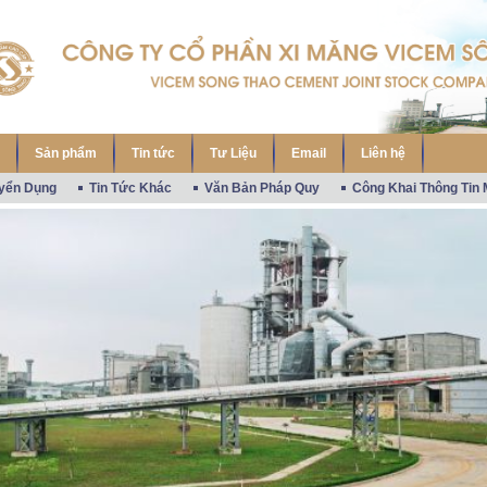
Sản phẩm
Tin tức
Tư Liệu
Email
Liên hệ
uyển Dụng
Tin Tức Khác
Văn Bản Pháp Quy
Công Khai Thông Tin 