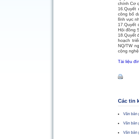
chính Cơ 
16.Quyết 
công bố da
lĩnh vực n
17.Quyết 
Hội đồng 
18.Quyết 
hoạch tri
NQ/TW ngà
cộng nghệ,
Tài liệu đí
Các tin 
Văn bản 
Văn bản 
Văn bản 